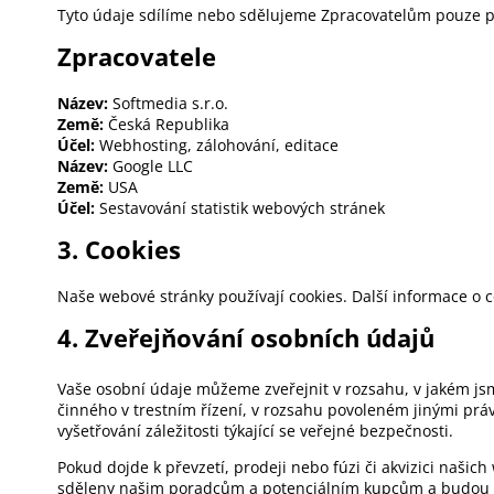
Tyto údaje sdílíme nebo sdělujeme Zpracovatelům pouze pr
Zpracovatele
Název:
Softmedia s.r.o.
Země:
Česká Republika
Účel:
Webhosting, zálohování, editace
Název:
Google LLC
Země:
USA
Účel:
Sestavování statistik webových stránek
3. Cookies
Naše webové stránky používají cookies. Další informace o 
4. Zveřejňování osobních údajů
Vaše osobní údaje můžeme zveřejnit v rozsahu, v jakém jsm
činného v trestním řízení, v rozsahu povoleném jinými prá
vyšetřování záležitosti týkající se veřejné bezpečnosti.
Pokud dojde k převzetí, prodeji nebo fúzi či akvizici naši
sděleny našim poradcům a potenciálním kupcům a budou 