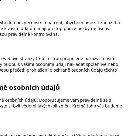
 vhodná bezpečnostní opatření, abychom omezili zneužití a
že k vašim údajům mají přístup pouze nezbytné osoby,
sou pravidelně kontrolována.
a webové stránky třetích stran propojené odkazy s našimi
y budou s vašimi osobními údaji nakládat spolehlivě nebo
ebu přečetli prohlášení o ochraně osobních údajů těchto
ně osobních údajů
ně osobních údajů. Doporučujeme vám pravidelně se s
ste si byli vědomi jakýchkoli změn. Kromě toho vás budeme
údaje o vás máme, kontaktujte nás. Můžete nás kontaktovat